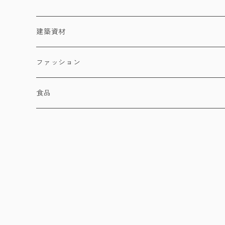
建築資材
建材
ファッション
照明器具
洋服
食品
店舗家具
バッグ・財布・小物
紅茶
NUWARA ELIYA（ヌワラエリア）
DIMBULA（ディンブラ）
Uva（ウバ）