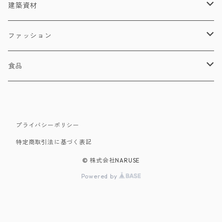
建築資材
建材
ファッション
照明器具
洋服
食品
店舗家具
バッグ・財布・小物
紅茶
NUWARA ELIYA（ヌワラエリア）
プライバシーポリシー
特定商取引法に基づく表記
DIMBULA（ディンブラ）
© 株式会社NARUSE
Powered by
Uva（ウバ）
Kandy（キャンディ）