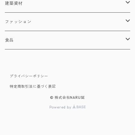
建築資材
建材
ファッション
照明器具
洋服
食品
店舗家具
バッグ・財布・小物
紅茶
NUWARA ELIYA（ヌワラエリア）
プライバシーポリシー
特定商取引法に基づく表記
DIMBULA（ディンブラ）
© 株式会社NARUSE
Powered by
Uva（ウバ）
Kandy（キャンディ）